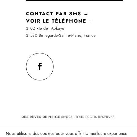
CONTACT PAR SMS →
VOIR LE TÉLÉPHONE →
3102 Rte de l’Abbaye
31530 Bellegarde-Sainte-Marie, France
DES RÊVES DE NEIGE
©2023 | TOUS DROITS RÉSERVÉS.
Réalisation : MULTIMED SOLUTIONS
SIRET: 43163822000019 - Code APE: 0149Z
Nous utilisons des cookies pour vous offrir la meilleure expérience