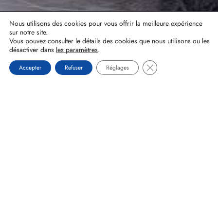
Réalisation : MULTIMED SOLUTIONS
SIRET: 43163822000019 - Code APE: 0149Z
Nous utilisons des cookies pour vous offrir la meilleure expérience
sur notre site.
Mentions légales
|
Plan du site
Vous pouvez consulter le détails des cookies que nous utilisons ou les
désactiver dans
les paramètres
.
Fermer la bannière de
Accepter
Refuser
Réglages