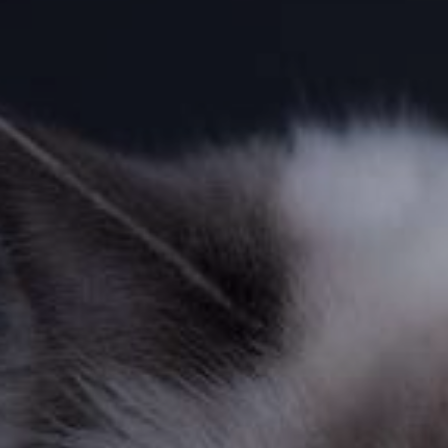
DÉCOUVRIR
Chiens
Chats
Conseils
Photos insolites