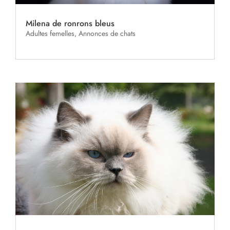
Milena de ronrons bleus
Adultes femelles
,
Annonces de chats