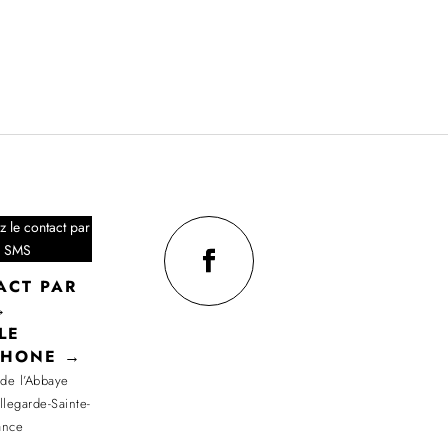
ez le contact par
SMS
ACT PAR
→
LE
PHONE →
de l’Abbaye
legarde-Sainte-
ance