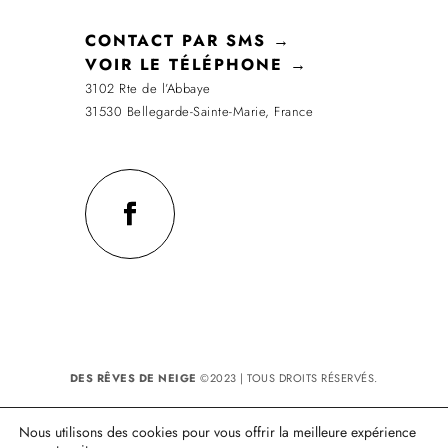
CONTACT PAR SMS →
VOIR LE TÉLÉPHONE →
3102 Rte de l’Abbaye
31530 Bellegarde-Sainte-Marie, France
DES RÊVES DE NEIGE
©2023 | TOUS DROITS RÉSERVÉS.
Réalisation : MULTIMED SOLUTIONS
SIRET: 43163822000019 - Code APE: 0149Z
Nous utilisons des cookies pour vous offrir la meilleure expérience